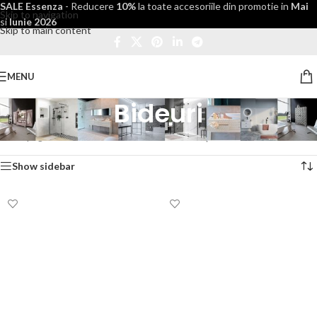
SALE Essenza
- Reducere
10%
la toate accesoriile din promotie in
Mai
Skip to navigation
si
Iunie 2026
Skip to main content
MENU
Bideuri
Prima pagină
/
Baie
/
Bideuri
Afișez toate cele 6 rezultate
Show sidebar