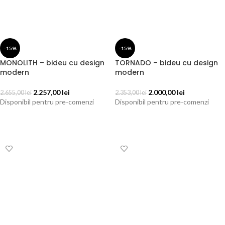
-15%
-15%
MONOLITH – bideu cu design
TORNADO – bideu cu design
modern
modern
2.257,00
lei
2.000,00
lei
2.655,00
lei
2.353,00
lei
Disponibil pentru pre-comenzi
Disponibil pentru pre-comenzi
ADAUGĂ ÎN COȘ
ADAUGĂ ÎN COȘ