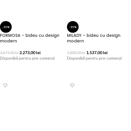
-15%
-15%
FORMOSA – bideu cu design
MILADY – bideu cu design
modern
modern
2.273,00
lei
1.537,00
lei
2.674,00
lei
1.808,00
lei
Disponibil pentru pre-comenzi
Disponibil pentru pre-comenzi
ADAUGĂ ÎN COȘ
ADAUGĂ ÎN COȘ