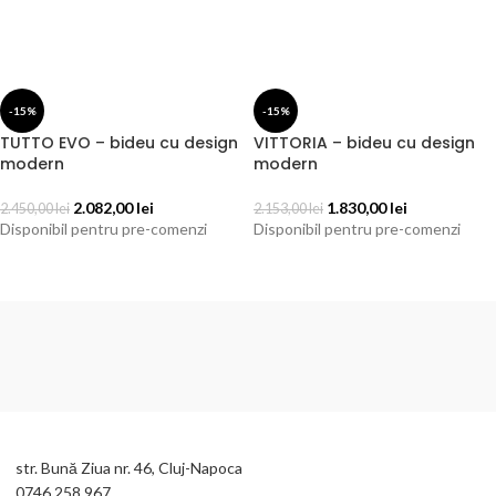
-15%
-15%
TUTTO EVO – bideu cu design
VITTORIA – bideu cu design
modern
modern
2.082,00
lei
1.830,00
lei
2.450,00
lei
2.153,00
lei
Disponibil pentru pre-comenzi
Disponibil pentru pre-comenzi
ADAUGĂ ÎN COȘ
ADAUGĂ ÎN COȘ
str. Bună Ziua nr. 46, Cluj-Napoca
0746 258 967