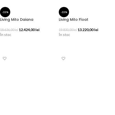
-33%
-33%
Living Mito Daiana
Living Mito Float
12.424,00
lei
13.220,00
lei
18.636,00
lei
19.830,00
lei
În stoc
În stoc
ADAUGĂ ÎN COȘ
ADAUGĂ ÎN COȘ