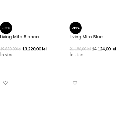
-33%
-33%
Living Mito Bianca
Living Mito Blue
13.220,00
lei
14.124,00
lei
19.830,00
lei
21.186,00
lei
În stoc
În stoc
ADAUGĂ ÎN COȘ
ADAUGĂ ÎN COȘ