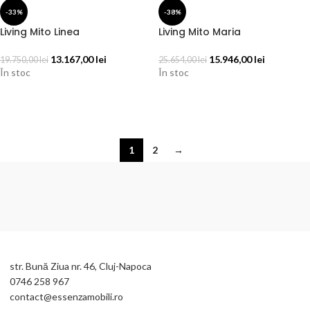
-33%
-38%
Living Mito Linea
Living Mito Maria
13.167,00
lei
15.946,00
lei
19.750,00
lei
25.654,00
lei
În stoc
În stoc
ADAUGĂ ÎN COȘ
ADAUGĂ ÎN COȘ
1
2
→
str. Bună Ziua nr. 46, Cluj-Napoca
0746 258 967
contact@essenzamobili.ro