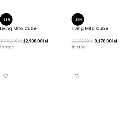
-33%
-33%
Living Mito Cube
Living Mito Cube
12.908,00
lei
8.178,00
lei
19.362,00
lei
12.268,00
lei
În stoc
În stoc
ADAUGĂ ÎN COȘ
ADAUGĂ ÎN COȘ