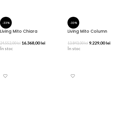
-33%
-33%
Living Mito Chiara
Living Mito Column
16.368,00
lei
9.229,00
lei
24.552,00
lei
13.843,00
lei
În stoc
În stoc
ADAUGĂ ÎN COȘ
ADAUGĂ ÎN COȘ