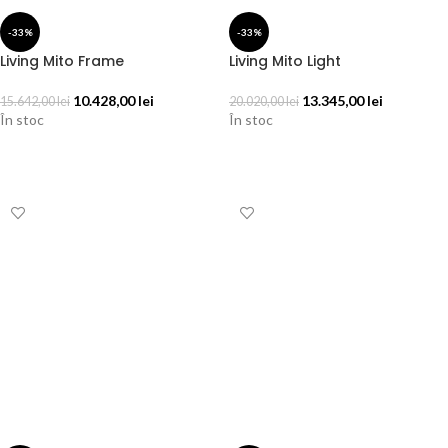
-33%
-33%
Living Mito Frame
Living Mito Light
10.428,00
lei
13.345,00
lei
15.642,00
lei
20.020,00
lei
În stoc
În stoc
ADAUGĂ ÎN COȘ
ADAUGĂ ÎN COȘ