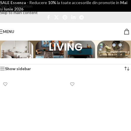
SALE Essenza
- Reducere
10%
la toate accesoriile din promotie in
Mai
Skip to navigation
si
Iunie 2026
Skip to main content
MENU
LIVING
Prima pagină
/
Mobilier
/
LIVING
Afișez 1 - 12 din 13 rezultate
Show sidebar