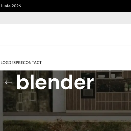
i
Iunie 2026
BLOG
DESPRE
CONTACT
blender
 etichetate „blender”
Show
9
12