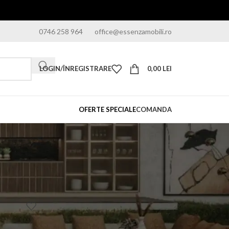
0746 258 964
office@essenzamobili.ro
LOGIN/ÎNREGISTRARE
0,00
LEI
OFERTE SPECIALE
COMANDA
18
24