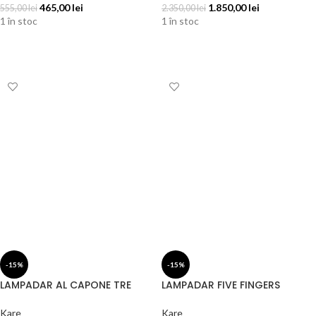
465,00
lei
1.850,00
lei
555,00
lei
2.350,00
lei
1 în stoc
1 în stoc
ADAUGĂ ÎN COȘ
ADAUGĂ ÎN COȘ
-15%
-15%
LAMPADAR AL CAPONE TRE
LAMPADAR FIVE FINGERS
Kare
Kare