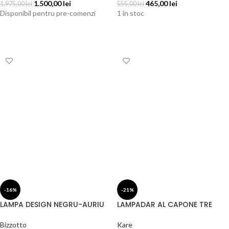
1.500,00
lei
465,00
lei
1.975,00
lei
555,00
lei
Disponibil pentru pre-comenzi
1 în stoc
ADAUGĂ ÎN COȘ
ADAUGĂ ÎN COȘ
-16%
-21%
LAMPA DESIGN NEGRU-AURIU
LAMPADAR AL CAPONE TRE
Bizzotto
Kare