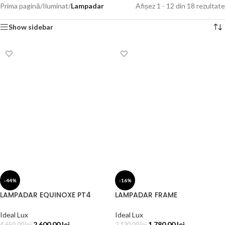
Prima pagină
/
Iluminat
/
Lampadar
Afișez 1 - 12 din 18 rezultate
Show sidebar
-44%
-16%
LAMPADAR EQUINOXE PT4
LAMPADAR FRAME
Ideal Lux
Ideal Lux
2.600,00
lei
1.780,00
lei
4.650,00
lei
2.130,00
lei