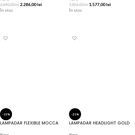
2.286,00
lei
1.577,00
lei
2.690,00
lei
1.856,00
lei
În stoc
În stoc
ADAUGĂ ÎN COȘ
ADAUGĂ ÎN COȘ
-15%
-21%
LAMPADAR FLEXIBLE MOCCA
LAMPADAR HEADLIGHT GOLD
Kare
Kare