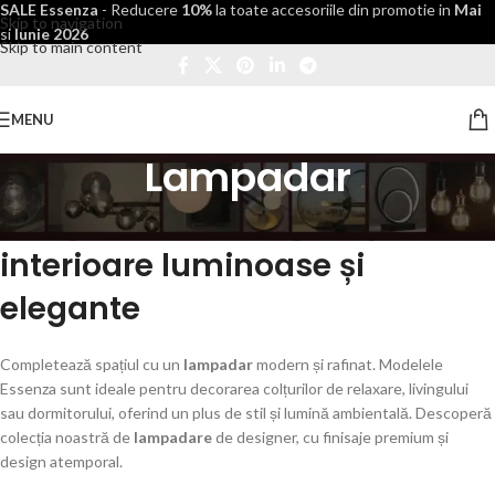
SALE Essenza
- Reducere
10%
la toate accesoriile din promotie in
Mai
Skip to navigation
si
Iunie 2026
Skip to main content
MENU
Lampadar
Lampadar de designer pentru
interioare luminoase și
elegante
Completează spațiul cu un
lampadar
modern și rafinat. Modelele
Essenza sunt ideale pentru decorarea colțurilor de relaxare, livingului
sau dormitorului, oferind un plus de stil și lumină ambientală. Descoperă
colecția noastră de
lampadare
de designer, cu finisaje premium și
design atemporal.