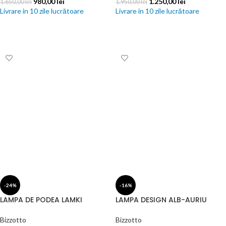
980,00
lei
1.250,00
lei
1.650,00
lei
1.950,00
lei
Livrare in 10 zile lucrătoare
Livrare in 10 zile lucrătoare
ADAUGĂ ÎN COȘ
ADAUGĂ ÎN COȘ
-24%
-16%
LAMPA DE PODEA LAMKI
LAMPA DESIGN ALB-AURIU
Bizzotto
Bizzotto