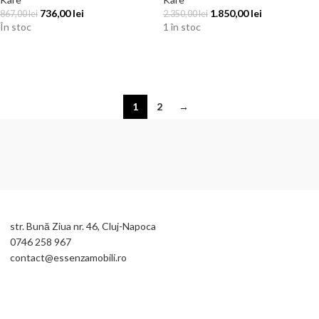
736,00
lei
1.850,00
lei
867,00
lei
2.350,00
lei
În stoc
1 în stoc
ADAUGĂ ÎN COȘ
ADAUGĂ ÎN COȘ
1
2
→
str. Bună Ziua nr. 46, Cluj-Napoca
0746 258 967
contact@essenzamobili.ro