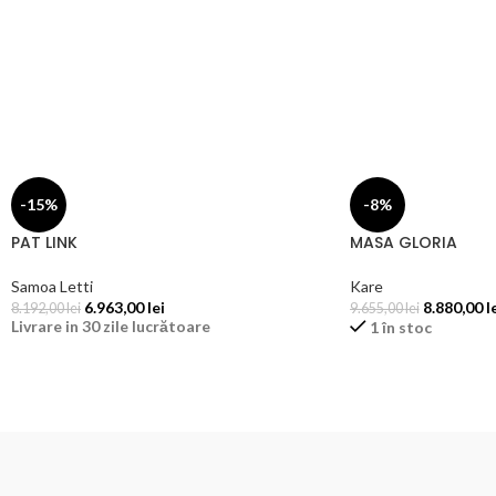
-15%
-8%
PAT LINK
MASA GLORIA
Samoa Letti
Kare
6.963,00
lei
8.880,00
l
8.192,00
lei
9.655,00
lei
Livrare in 30 zile lucrătoare
1 în stoc