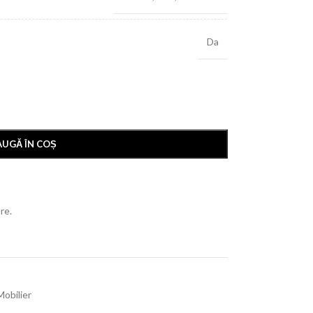
Da
UGĂ ÎN COȘ
re.
Mobilier