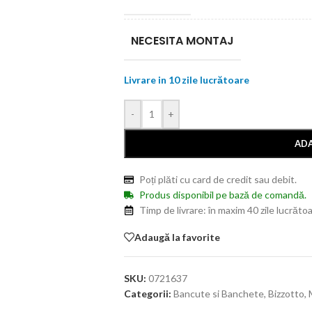
NECESITA MONTAJ
Livrare in 10 zile lucrătoare
-
+
ADA
Poți plăti cu card de credit sau debit.
Produs disponibil pe bază de comandă.
Timp de livrare: în maxim 40 zile lucrătoa
Adaugă la favorite
SKU:
0721637
Categorii:
Bancute si Banchete
,
Bizzotto
,