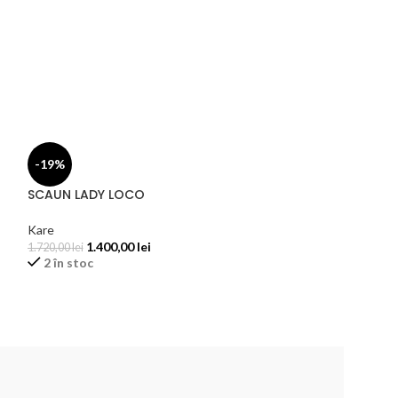
-19%
-17%
SCAUN LADY LOCO
SCAUN CHELSEA
Kare
Kare
1.400,00
lei
1.600,
1.720,00
lei
1.926,00
lei
2 în stoc
2 în stoc