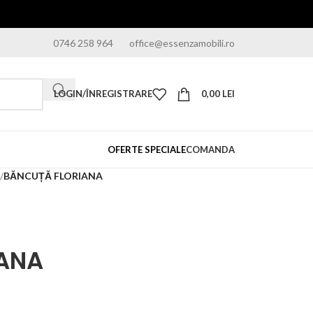
0746 258 964
office@essenzamobili.ro
LOGIN/ÎNREGISTRARE
0,00
LEI
OFERTE SPECIALE
COMANDA
/
BĂNCUȚĂ FLORIANA
ANA