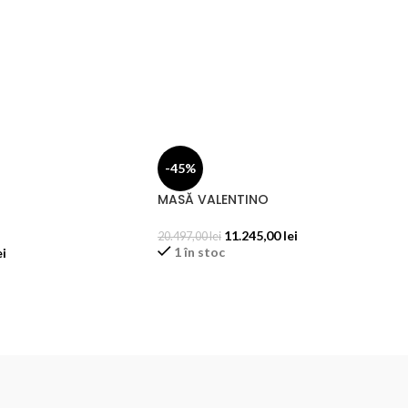
-45%
MASĂ VALENTINO
11.245,00
lei
20.497,00
lei
1 în stoc
ei