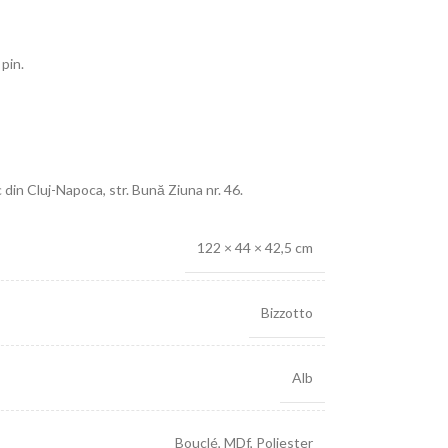
pin.
c din Cluj-Napoca, str. Bună Ziuna nr. 46.
122 × 44 × 42,5 cm
Bizzotto
Alb
Bouclé
,
MDf
,
Poliester