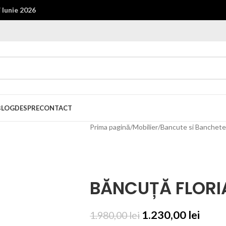
i
Iunie 2026
BLOG
DESPRE
CONTACT
Prima pagină
/
Mobilier
/
Bancute si Banchete
BĂNCUȚĂ FLORI
1.230,00
lei
1.980,00
lei