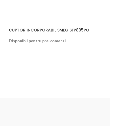
CUPTOR INCORPORABIL SMEG SFP805PO
-10%
Disponibil pentru pre-comenzi
PRĂJITOR DE PÂI
TSF01CREU, SM
Smeg
820,00
l
910,00
lei
Disponibil pentr