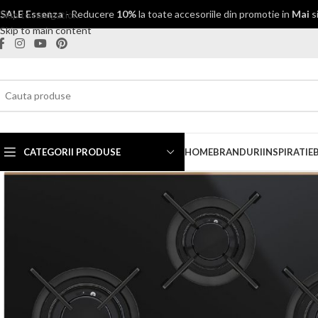
SALE Essenza
- Reducere
10%
la toate accesoriile din promotie in
Mai
s
Skip to navigation
Skip to main content
CATEGORII PRODUSE
HOME
BRANDURI
INSPIRATIE