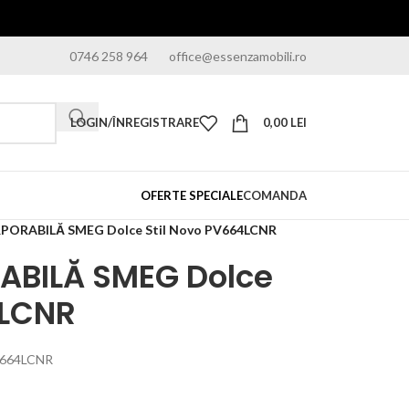
0746 258 964
office@essenzamobili.ro
LOGIN/ÎNREGISTRARE
0,00
LEI
OFERTE SPECIALE
COMANDA
PORABILĂ SMEG Dolce Stil Novo PV664LCNR
ABILĂ SMEG Dolce
4LCNR
PV664LCNR