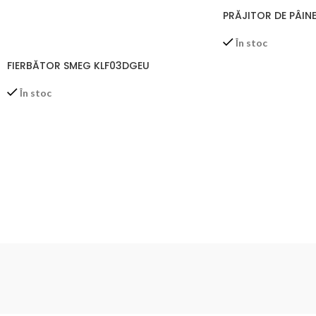
PRĂJITOR DE PÂIN
În stoc
FIERBĂTOR SMEG KLF03DGEU
În stoc