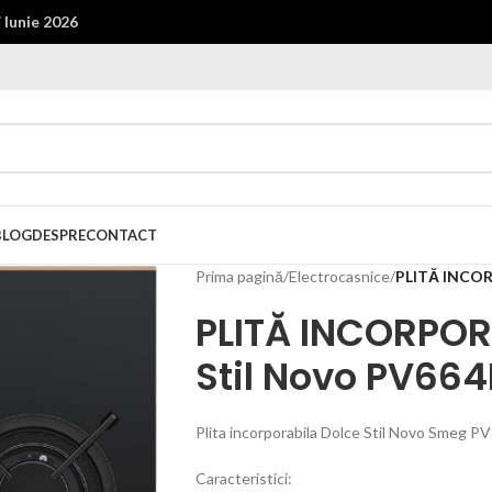
i
Iunie 2026
BLOG
DESPRE
CONTACT
Prima pagină
/
Electrocasnice
/
PLITĂ INCOR
PLITĂ INCORPOR
Stil Novo PV66
Plita incorporabila Dolce Stil Novo Smeg 
Caracteristici: