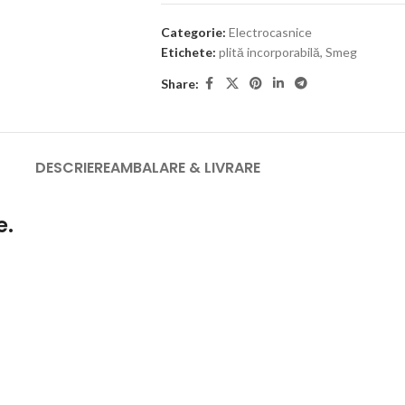
Categorie:
Electrocasnice
Etichete:
plită incorporabilă
,
Smeg
Share:
DESCRIERE
AMBALARE & LIVRARE
e.