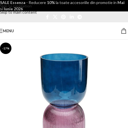
SALE Essenza
- Reducere
10%
la toate accesoriile din promotie in
Mai
Skip to navigation
si
Iunie 2026
Skip to main content
MENU
-17%