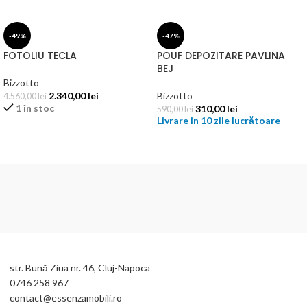
-49%
-47%
FOTOLIU TECLA
POUF DEPOZITARE PAVLINA
BEJ
Bizzotto
2.340,00
lei
Bizzotto
4.560,00
lei
1 în stoc
310,00
lei
590,00
lei
Livrare in 10 zile lucrătoare
ADAUGĂ ÎN COȘ
SELECTEAZĂ OPȚIUNILE
str. Bună Ziua nr. 46, Cluj-Napoca
0746 258 967
contact@essenzamobili.ro