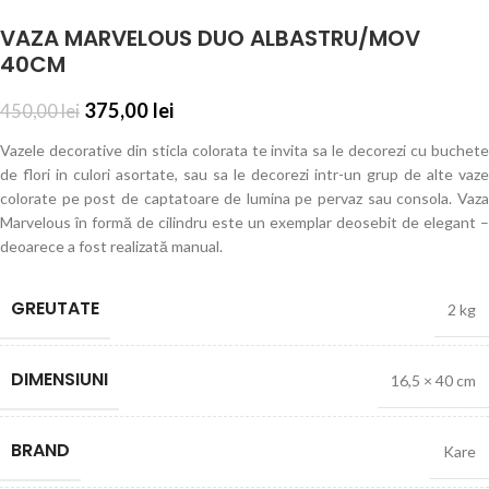
VAZA MARVELOUS DUO ALBASTRU/MOV
40CM
375,00
lei
450,00
lei
Vazele decorative din sticla colorata te invita sa le decorezi cu buchete
de flori in culori asortate, sau sa le decorezi intr-un grup de alte vaze
colorate pe post de captatoare de lumina pe pervaz sau consola. Vaza
Marvelous în formă de cilindru este un exemplar deosebit de elegant –
deoarece a fost realizată manual.
GREUTATE
2 kg
DIMENSIUNI
16,5 × 40 cm
BRAND
Kare