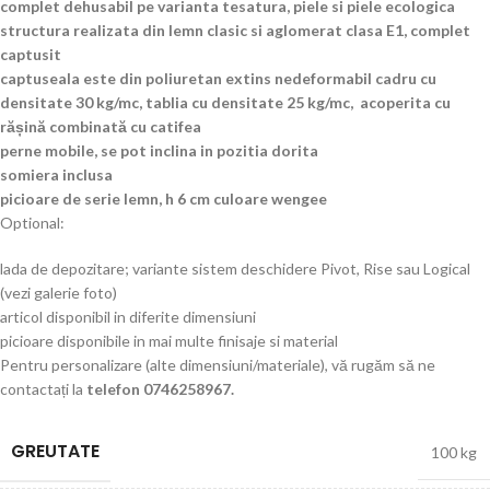
complet dehusabil pe varianta tesatura, piele si piele ecologica
structura realizata din lemn clasic si aglomerat clasa E1, complet
captusit
captuseala este din poliuretan extins nedeformabil cadru cu
densitate 30 kg/mc, tablia cu densitate 25 kg/mc, acoperita cu
rășină combinată cu catifea
perne mobile, se pot inclina in pozitia dorita
somiera inclusa
picioare de serie lemn, h 6 cm culoare wengee
Optional:
lada de depozitare; variante sistem deschidere Pivot, Rise sau Logical
(vezi galerie foto)
articol disponibil in diferite dimensiuni
picioare disponibile in mai multe finisaje si material
Pentru personalizare (alte dimensiuni/materiale), vă rugăm să ne
contactați la
telefon 0746258967.
GREUTATE
100 kg