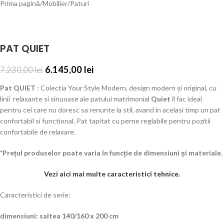
Prima pagină
/
Mobilier
/
Paturi
PAT QUIET
6.145,00
lei
7.230,00
lei
Pat QUIET
: Colectia Your Style Modern, design modern și original, cu
linii relaxante si sinuoase ale patului matrimonial
Quiet
îl fac ideal
pentru cei care nu doresc sa renunte la stil, avand in acelasi timp un pat
confortabil si functional. Pat tapitat cu perne reglabile pentru pozitii
confortabile de relaxare.
*Prețul produselor poate varia în funcție de dimensiuni și materiale.
Vezi aici mai multe caracteristici tehnice.
Caracteristici de serie:
dimensiuni: saltea 140/160 x 200 cm