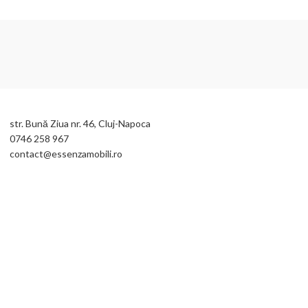
ADAUGĂ ÎN COȘ
str. Bună Ziua nr. 46, Cluj-Napoca
0746 258 967
contact@essenzamobili.ro