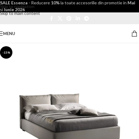
SALE Essenza
- Reducere
10%
la toate accesoriile din promotie in
Mai
Skip to navigation
si
Iunie 2026
Skip to main content
MENU
-15%