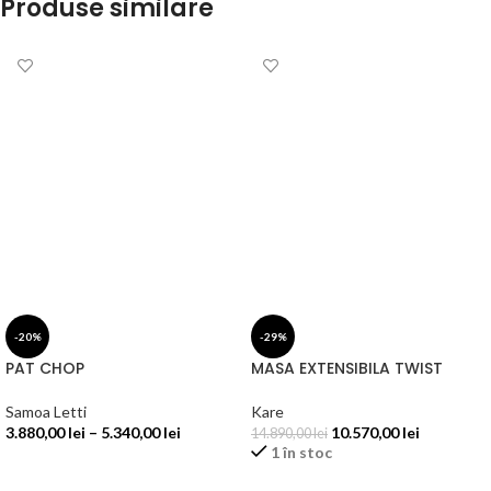
Produse similare
-20%
-29%
PAT CHOP
MASA EXTENSIBILA TWIST
Samoa Letti
Kare
3.880,00
lei
–
5.340,00
lei
10.570,00
lei
14.890,00
lei
1 în stoc
SELECTEAZĂ OPȚIUNILE