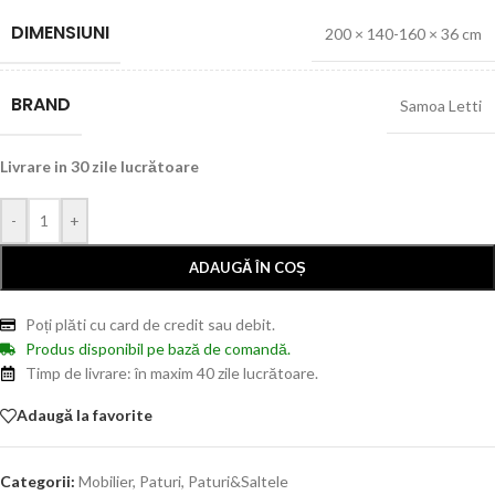
DIMENSIUNI
200 × 140-160 × 36 cm
BRAND
Samoa Letti
Livrare in 30 zile lucrătoare
-
+
ADAUGĂ ÎN COȘ
Poți plăti cu card de credit sau debit.
Produs disponibil pe bază de comandă.
Timp de livrare: în maxim 40 zile lucrătoare.
Adaugă la favorite
Categorii:
Mobilier
,
Paturi
,
Paturi&Saltele