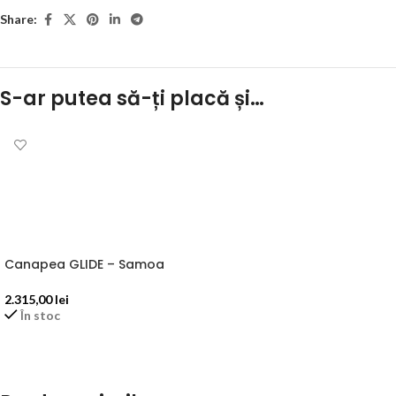
Share:
S-ar putea să-ți placă și…
Canapea GLIDE – Samoa
2.315,00
lei
În stoc
ADAUGĂ ÎN COȘ