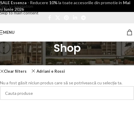
SALE Essenza
- Reducere
10%
la toate accesoriile din promotie in
Mai
Skip to navigation
si
Iunie 2026
Skip to main content
MENU
Shop
Prima pagină
/
Shop
Clear filters
Adriani e Rossi
Nu a fost găsit niciun produs care să se potrivească cu selecția ta.