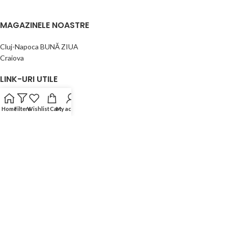
MAGAZINELE NOASTRE
Cluj-Napoca BUNĂ ZIUA
Craiova
LINK-URI UTILE
Confidențialitate
Home
Filters
Wishlist
Cart
My account
Politica retur
Termeni&Conditii
Contact
Blog
Abonează-te la newsletter