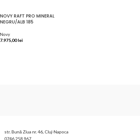
NOVY RAFT PRO MINERAL
NEGRU/ALB 185
Novy
7.975,00
lei
SELECTEAZĂ OPȚIUNILE
str. Bună Ziua nr. 46, Cluj-Napoca
0746 258 967