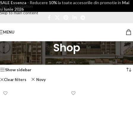
SALE Essenza
- Reducere
10%
la toate accesoriile din promotie in
Mai
Skip to navigation
si
Iunie 2026
Skip to main content
MENU
Shop
Prima pagină
/
Shop
Afișez toate cele 3 rezultate
Show sidebar
Clear filters
Novy